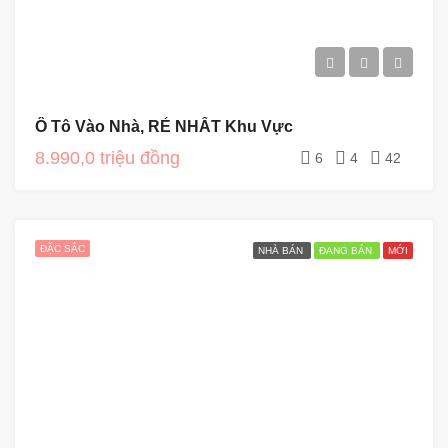
Ô Tô Vào Nhà, RẺ NHẤT Khu Vực
8.990,0 triệu đồng
6
4
42
ĐẶC SẮC
NHÀ BÁN
ĐANG BÁN
MỚI