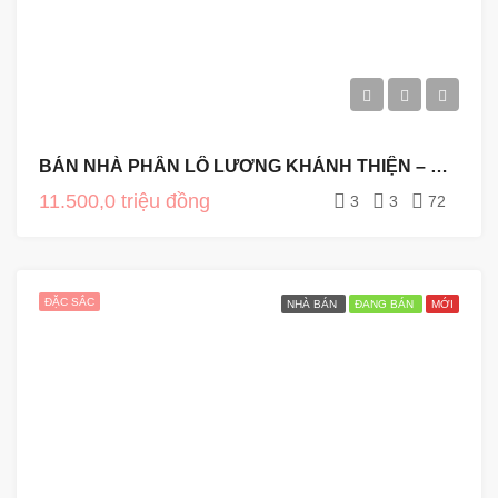
BÁN NHÀ PHÂN LÔ LƯƠNG KHÁNH THIỆN – Ô TÔ VÀO NHÀ – 2 MẶT THOÁNG
11.500,0 triệu đồng
3
3
72
ĐẶC SẮC
NHÀ BÁN
ĐANG BÁN
MỚI