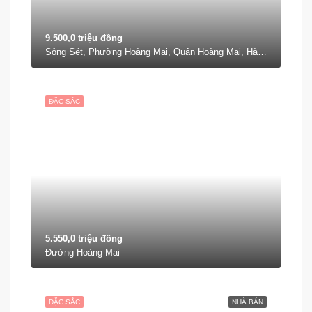
9.500,0 triệu đồng
Sông Sét, Phường Hoàng Mai, Quận Hoàng Mai, Hà Nội, 11617, Việt Nam
ĐẶC SẮC
5.550,0 triệu đồng
Đường Hoàng Mai
ĐẶC SẮC
NHÀ BÁN