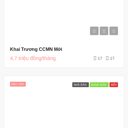
Khai Trương CCMN Mới
4,7 triệu đồng/tháng
17
17
ĐẶC SẮC
NHÀ BÁN
ĐANG BÁN
MỚI