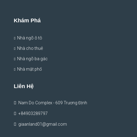
Khám Phá
Nhà ngõ ô tô
Nhà cho thuê
Nhà ngõ ba gác
Nhà mặt phố
Liên Hệ
Nam Do Complex - 609 Trương ĐỊnh
+84903289797
giaanland01@gmail.com