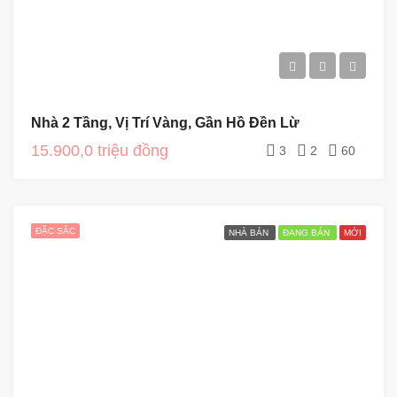
Nhà 2 Tầng, Vị Trí Vàng, Gần Hồ Đền Lừ
15.900,0 triệu đồng
3
2
60
ĐẶC SẮC
NHÀ BÁN
ĐANG BÁN
MỚI