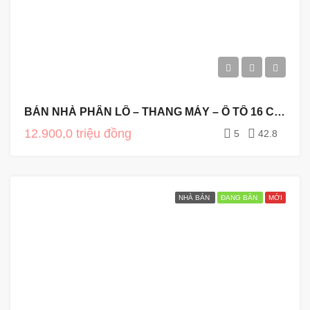
BÁN NHÀ PHÂN LÔ – THANG MÁY – Ô TÔ 16 CHỖ RA VÀO – FULL NỘI THẤT
12.900,0 triệu đồng
5
42.8
NHÀ BÁN
ĐANG BÁN
MỚI