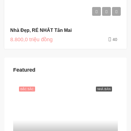
Nhà Đẹp, RẺ NHẤT Tân Mai
8.800,0 triệu đồng
40
Featured
ĐẶC SẮC
NHÀ BÁN