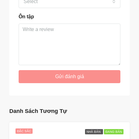
Select
Ôn tập
Gửi đánh giá
Danh Sách Tương Tự
ĐẶC SẮC
NHÀ BÁN
ĐANG BÁN