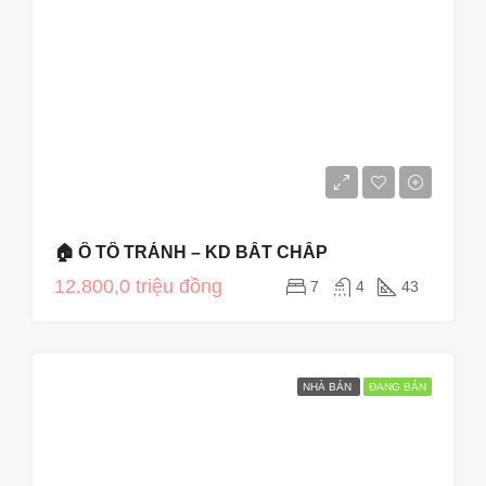
🏠 Ô TÔ TRÁNH – KD BẤT CHẤP
12.800,0 triệu đồng
7
4
43
NHÀ BÁN
ĐANG BÁN