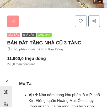
1
ĐẶC SẮC
NHÀ BÁN
ĐANG BÁN
BÁN ĐẤT TẶNG NHÀ CŨ 3 TẦNG
ô tô, phân lô vỉa hè Phố Kim Đồng
11.900,0 triệu đồng
270,0 triệu đồng/m2
Mô Tả
Vị trí:
Nhà nằm trong khu phân lô VIP, phố
Kim Đồng, quận Hoàng Mai. Ô tô chạy
vòng quanh, vỉa hè rộng, phù hợp kinh