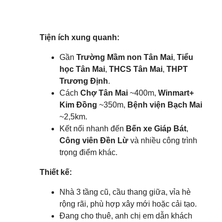
Tiện ích xung quanh:
Gần
Trường Mầm non Tân Mai
,
Tiểu
học Tân Mai
,
THCS Tân Mai
,
THPT
Trương Định
.
Cách
Chợ Tân Mai
~400m,
Winmart+
Kim Đồng
~350m,
Bệnh viện Bạch Mai
~2,5km.
Kết nối nhanh đến
Bến xe Giáp Bát
,
Công viên Đền Lừ
và nhiều công trình
trọng điểm khác.
Thiết kế:
Nhà 3 tầng cũ, cầu thang giữa, vỉa hè
rộng rãi, phù hợp xây mới hoặc cải tạo.
Đang cho thuê, anh chị em dẫn khách