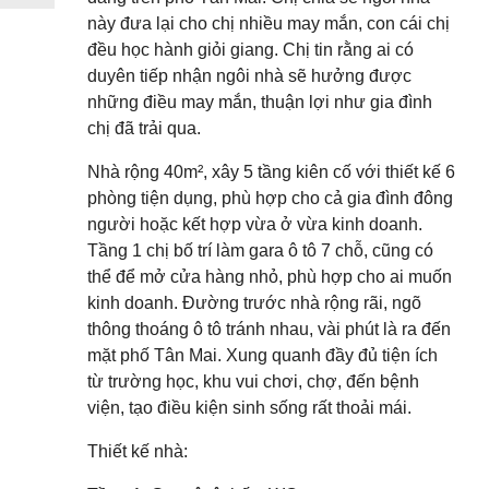
này đưa lại cho chị nhiều may mắn, con cái chị
đều học hành giỏi giang. Chị tin rằng ai có
duyên tiếp nhận ngôi nhà sẽ hưởng được
những điều may mắn, thuận lợi như gia đình
chị đã trải qua.
Nhà rộng 40m², xây 5 tầng kiên cố với thiết kế 6
phòng tiện dụng, phù hợp cho cả gia đình đông
người hoặc kết hợp vừa ở vừa kinh doanh.
Tầng 1 chị bố trí làm gara ô tô 7 chỗ, cũng có
thể để mở cửa hàng nhỏ, phù hợp cho ai muốn
kinh doanh. Đường trước nhà rộng rãi, ngõ
thông thoáng ô tô tránh nhau, vài phút là ra đến
mặt phố Tân Mai. Xung quanh đầy đủ tiện ích
từ trường học, khu vui chơi, chợ, đến bệnh
viện, tạo điều kiện sinh sống rất thoải mái.
Thiết kế nhà: