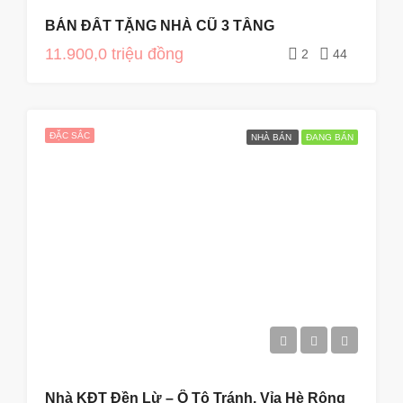
BÁN ĐẤT TẶNG NHÀ CŨ 3 TẦNG
11.900,0 triệu đồng
2
44
ĐẶC SẮC
NHÀ BÁN
ĐANG BÁN
Nhà KĐT Đền Lừ – Ô Tô Tránh, Vỉa Hè Rộng