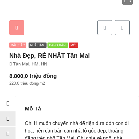
3
ĐẶC SẮC
NHÀ BÁN
ĐANG BÁN
MỚI
Nhà Đẹp, RẺ NHẤT Tân Mai
Tân Mai, HM, HN
8.800,0 triệu đồng
220,0 triệu đồng/m2
Mô Tả
Chị H muốn chuyển nhà để tiện đưa đón con đi
học, nên cần bán căn nhà lô góc đẹp, thoáng
đãng trên phố Tân Mai. Chị chia sẻ ngôi nhà