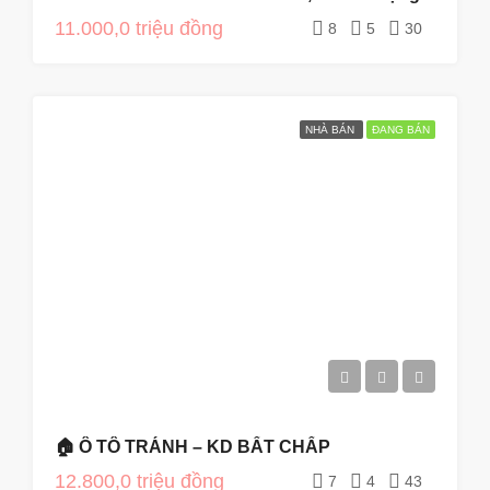
11.000,0 triệu đồng
8
5
30
NHÀ BÁN
ĐANG BÁN
🏠 Ô TÔ TRÁNH – KD BẤT CHẤP
12.800,0 triệu đồng
7
4
43