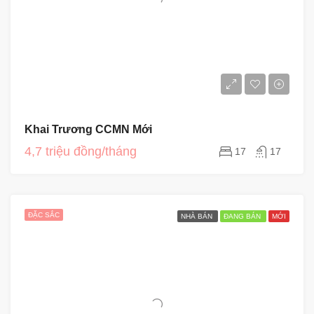
Khai Trương CCMN Mới
4,7 triệu đồng/tháng
17
17
ĐẶC SẮC
NHÀ BÁN
ĐANG BÁN
MỚI