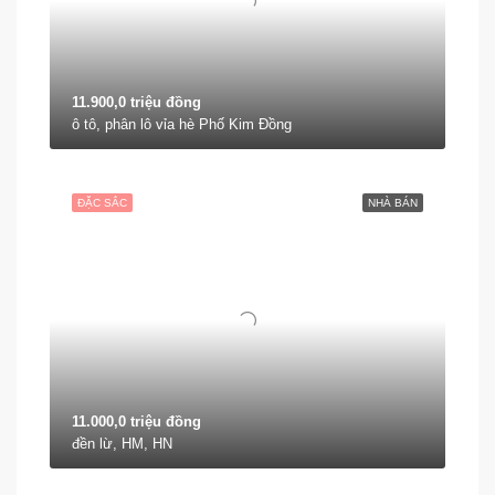
11.900,0 triệu đồng
ô tô, phân lô vỉa hè Phố Kim Đồng
ĐẶC SẮC
NHÀ BÁN
11.000,0 triệu đồng
đền lừ, HM, HN